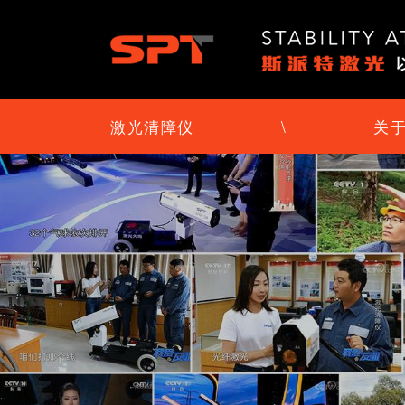
激光清障仪
\
关