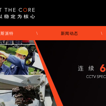
于斯派特
\
新闻动态
\