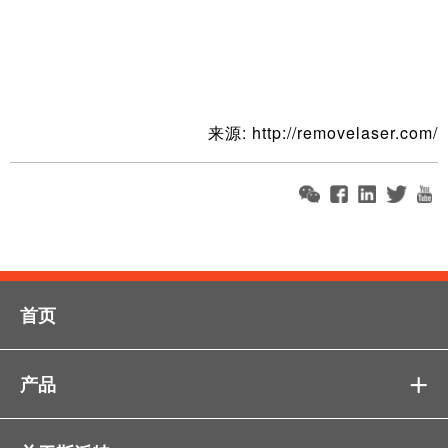
来源: http://removelaser.com/
首页
产品
