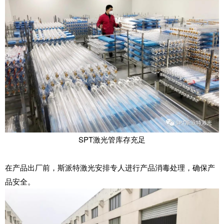
SPT激光管库存充足
在产品出厂前，斯派特激光安排专人进行产品消毒处理，确保产
品安全。