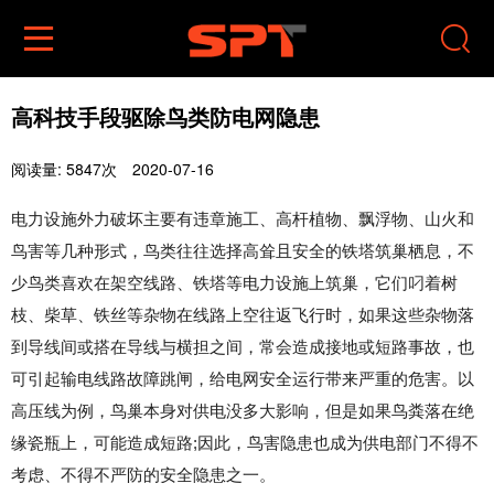


高科技手段驱除鸟类防电网隐患
阅读量: 5847次
2020-07-16
电力设施外力破坏主要有违章施工、高杆植物、飘浮物、山火和
鸟害等几种形式，鸟类往往选择高耸且安全的铁塔筑巢栖息，不
少鸟类喜欢在架空线路、铁塔等电力设施上筑巢，它们叼着树
枝、柴草、铁丝等杂物在线路上空往返飞行时，如果这些杂物落
到导线间或搭在导线与横担之间，常会造成接地或短路事故，也
可引起输电线路故障跳闸，给电网安全运行带来严重的危害。以
高压线为例，鸟巢本身对供电没多大影响，但是如果鸟粪落在绝
缘瓷瓶上，可能造成短路;因此，鸟害隐患也成为供电部门不得不
考虑、不得不严防的安全隐患之一。